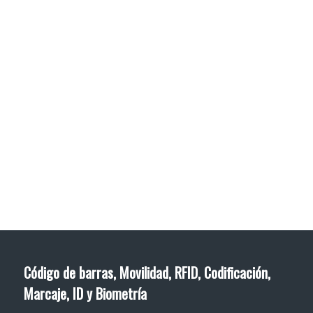
dimensiones), pero hay que tener en cuenta que
suela limitar la velocidad máxima.
En el caso de tecnologías basadas en tinta líquida o
caliente, la alta resolución suele mejorar el contraste,
pero incrementa el gasto de consumible. (No es el
caso de las impresoras basadas en cinta de termo
transferencia o térmica directa sobre papel térmico).
Código de barras, Movilidad, RFID, Codificación,
Marcaje, ID y Biometría