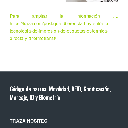
Para ampliar la información ….
https://traza.com/post/que-diferencia-hay-entre-la-
tecnologia-de-impresion-de-etiquetas-dt-termica-
directa-y-tt-termotransf/
Código de barras, Movilidad, RFID, Codificación,
Marcaje, ID y Biometría
TRAZA NOSITEC