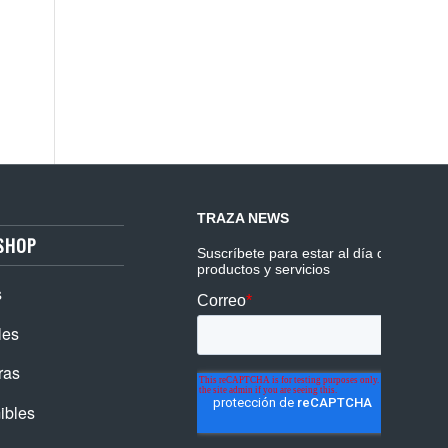
SHOP
s
les
ras
ibles