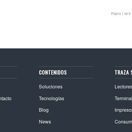
Página 1 de 6
CONTENIDOS
TRAZA 
Soluciones
Lectore
ntacto
Tecnologías
Termina
Blog
Impreso
News
Consum