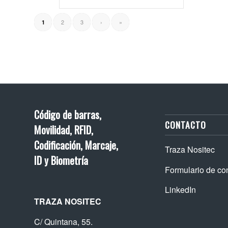
2
3
›
»
1
Código de barras,
CONTACTO
Movilidad, RFID,
Codificación, Marcaje,
Traza Nositec
ID y Biometría
Formulario de co
LinkedIn
TRAZA NOSITEC
C/ Quintana, 55.