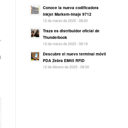
Conoce la nueva codificadora
inkjet Markem-Imaje 9712
12 de marzo de 2025 - 08:20
Traza es distribuidor oficial de
Thunderbook
s
,
12 de marzo de 2025 - 08:19
Descubre el nuevo terminal móvil
l
PDA Zebra EM45 RFID
12 de febrero de 2025 - 08:30