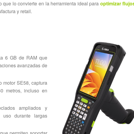
lo que lo convierte en la herramienta ideal para
optimizar flujo
actura y retail.
sta 6 GB de RAM que
icaciones avanzadas de
 motor SE58, captura
0 metros, incluso en
eclados ampliados y
 uso durante largas
 que permiten soportar