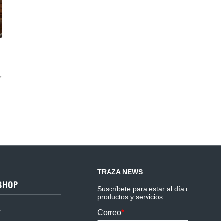
s
,
SHOP
s