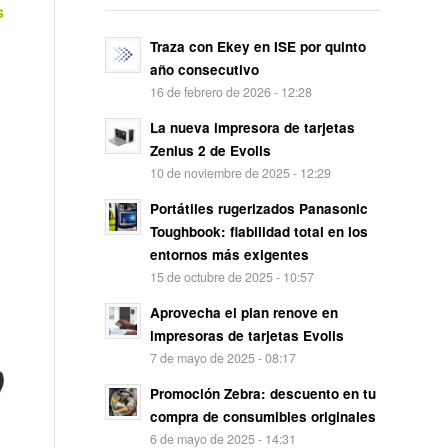
s
Traza con Ekey en ISE por quinto
año consecutivo
16 de febrero de 2026 - 12:28
La nueva impresora de tarjetas
Zenius 2 de Evolis
10 de noviembre de 2025 - 12:29
Portátiles rugerizados Panasonic
Toughbook: fiabilidad total en los
entornos más exigentes
15 de octubre de 2025 - 10:57
Aprovecha el plan renove en
impresoras de tarjetas Evolis
7 de mayo de 2025 - 08:17
Promoción Zebra: descuento en tu
compra de consumibles originales
6 de mayo de 2025 - 14:31