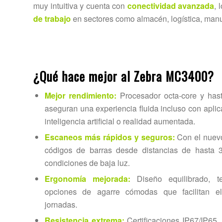
muy intuitiva y cuenta con
conectividad avanzada
, 
de trabajo
en sectores como almacén, logística, manuf
¿Qué hace mejor al Zebra MC3400?
Mejor rendimiento:
Procesador octa-core y ha
aseguran una experiencia fluida incluso con apl
inteligencia artificial o realidad aumentada.
Escaneos más rápidos y seguros:
Con el nuevo
códigos de barras desde distancias de hasta 3
condiciones de baja luz.
Ergonomía mejorada:
Diseño equilibrado, t
opciones de agarre cómodas que facilitan el
jornadas.
Resistencia extrema:
Certificaciones IP67/IP65,