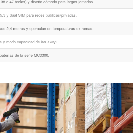
 38 o 47 teclas) y diseño cómodo para largas jornadas.
5.3 y dual SIM para redes públicas/privadas.
esde 2,4 metros y operación en temperaturas extremas.
os y modo capacidad de
hot swap
.
baterías de la serie MC3300.