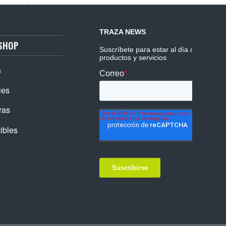
SHOP
s
les
ras
ibles