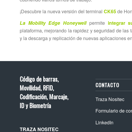
¡Descubre la nueva versión del terminal
CK65
de Hon
La Mobility Edge Honeywell
permite
integrar s
plataforma, mejorando la rapidez y seguridad de las t
y la descarga y replicación de nuevas aplicaciones en
Código de barras,
CONTACTO
Movilidad, RFID,
Codificación, Marcaje,
Traza Nositec
ID y Biometría
Formulario de co
LinkedIn
TRAZA NOSITEC