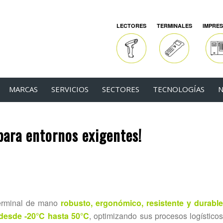
LECTORES
TERMINALES
IMPRE
MARCAS
SERVICIOS
SECTORES
TECNOLOGÍAS
N
para entornos exigentes!
erminal de mano
robusto, ergonómico, resistente y durabl
desde -20°C hasta 50°C
, optimizando sus procesos logísticos