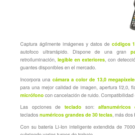
Captura ágilmente imágenes y datos de
códigos 
autofoco ultrarrápido. Dispone de una gran
p
retroiluminación,
legible en exteriores
, con detecci
guantes disponibles en el mercado.
Incorpora una
cámara a color de 13,0 megapíxele
para una mejor calidad de imagen, apertura f/2,0,
micrófono
con cancelación de ruido. Compatibilidad
Las opciones de
teclado
son:
alfanuméricos
teclados
numéricos grandes de 30 teclas
, más dos 
Con su batería Li-Ion inteligente extendida de 7
cubriendo varios turnos de trabajo.