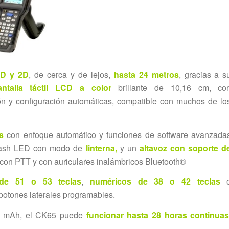
1D y 2D
, de cerca y de lejos,
hasta 24 metros
, gracias a s
antalla táctil LCD a color
brillante de 10,16 cm, co
ón y configuración automáticas, compatible con muchos de lo
s
con enfoque automático y funciones de software avanzada
 flash LED con modo de
linterna,
y un
altavoz con soporte d
 con PTT y con auriculares inalámbricos Bluetooth®
 de 51 o 53 teclas
,
numéricos de 38 o 42 teclas
botones laterales programables.
000 mAh, el CK65 puede
funcionar hasta 28 horas continua