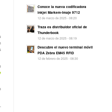
Conoce la nueva codificadora
inkjet Markem-Imaje 9712
12 de marzo de 2025 - 08:20
Traza es distribuidor oficial de
Thunderbook
u
12 de marzo de 2025 - 08:19
n
Descubre el nuevo terminal móvil
s
PDA Zebra EM45 RFID
12 de febrero de 2025 - 08:30
s
e
o
s
,