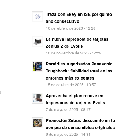
Traza con Ekey en ISE por quinto
año consecutivo
16 de febrero de 2026 - 12:28
La nueva impresora de tarjetas
Zenius 2 de Evolis
10 de noviembre de 2025 - 12:29
Portátiles rugerizados Panasonic
Toughbook: fiabilidad total en los
entornos más exigentes
15 de octubre de 2025 - 10:57
e
Aprovecha el plan renove en
impresoras de tarjetas Evolis
7 de mayo de 2025 - 08:17
Promoción Zebra: descuento en tu
compra de consumibles originales
6 de mayo de 2025 - 14:31