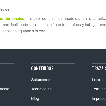
eywell!
us terminales
, incluso de distintos modelos, en una únic
areas, facilitando la comunicación entre equipos y trabajadores
 todos los equipos a la vez.
CONTENIDOS
TRAZA 
Soluciones
Lectore
ntacto
Tecnologías
Termina
Blog
Impreso