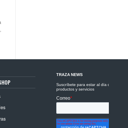
a
,
SHOP
s
les
ras