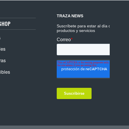
SHOP
s
les
ras
ibles